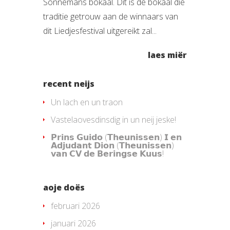
Sonnemans bokaal. Dit is de bokaal die
traditie getrouw aan de winnaars van
dit Liedjesfestival uitgereikt zal...
laes miër
recent neijs
Un lach en un traon
Vastelaovesdinsdig in un neij jeske!
𝗣𝗿𝗶𝗻𝘀 𝗚𝘂𝗶𝗱𝗼 (𝗧𝗵𝗲𝘂𝗻𝗶𝘀𝘀𝗲𝗻) 𝗜 𝗲𝗻
𝗔𝗱𝗷𝘂𝗱𝗮𝗻𝘁 𝗗𝗶𝗼𝗻 (𝗧𝗵𝗲𝘂𝗻𝗶𝘀𝘀𝗲𝗻)
𝘃𝗮𝗻 𝗖𝗩 𝗱𝗲 𝗕𝗲𝗿𝗶𝗻𝗴𝘀𝗲 𝗞𝘂𝘂𝘀!
aoje doës
februari 2026
januari 2026