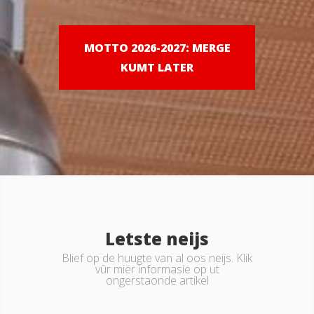
MOTTO 2026-2027: MERGE
KUMT LATER
Letste neijs
Blief op de huügte van al oos neijs. Klik
vûr miër informasie op ut
ongerstaonde artikel