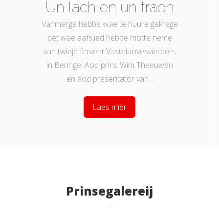
Un lach en un traon
Vanmerge hebbe wae te huure gekrege
det wae aafsjied hebbe motte neme
van twieje fervent Vastelaovesvierders
in Beringe. Aod prins Wim Theeuwen
en aod presentator van...
Laes miër
Prinsegalereij
....