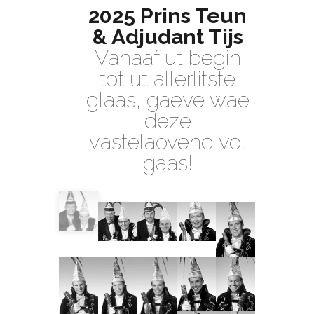
2025 Prins Teun
& Adjudant Tijs
Vanaaf ut begin
tot ut allerlitste
glaas, gaeve wae
deze
vastelaovend vol
gaas!