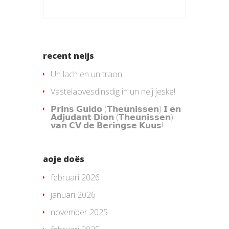
recent neijs
Un lach en un traon
Vastelaovesdinsdig in un neij jeske!
𝗣𝗿𝗶𝗻𝘀 𝗚𝘂𝗶𝗱𝗼 (𝗧𝗵𝗲𝘂𝗻𝗶𝘀𝘀𝗲𝗻) 𝗜 𝗲𝗻
𝗔𝗱𝗷𝘂𝗱𝗮𝗻𝘁 𝗗𝗶𝗼𝗻 (𝗧𝗵𝗲𝘂𝗻𝗶𝘀𝘀𝗲𝗻)
𝘃𝗮𝗻 𝗖𝗩 𝗱𝗲 𝗕𝗲𝗿𝗶𝗻𝗴𝘀𝗲 𝗞𝘂𝘂𝘀!
aoje doës
februari 2026
januari 2026
november 2025