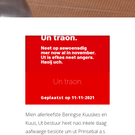
Un traon.
Geplaatst op 11-11-2021
Mien allerleefste Beringse Kuuskes en
Kuus, Ut bestuur heet nao inkele daag
aafwaege beslote um ut Prinsebal a.s.