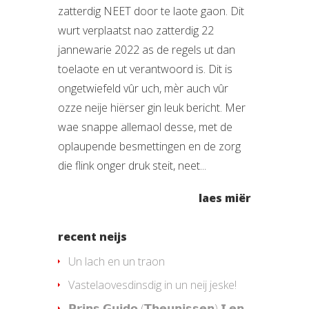
zatterdig NEET door te laote gaon. Dit
wurt verplaatst nao zatterdig 22
jannewarie 2022 as de regels ut dan
toelaote en ut verantwoord is. Dit is
ongetwiefeld vûr uch, mèr auch vûr
ozze neije hiërser gin leuk bericht. Mer
wae snappe allemaol desse, met de
oplaupende besmettingen en de zorg
die flink onger druk steit, neet...
laes miër
recent neijs
Un lach en un traon
Vastelaovesdinsdig in un neij jeske!
𝗣𝗿𝗶𝗻𝘀 𝗚𝘂𝗶𝗱𝗼 (𝗧𝗵𝗲𝘂𝗻𝗶𝘀𝘀𝗲𝗻) 𝗜 𝗲𝗻