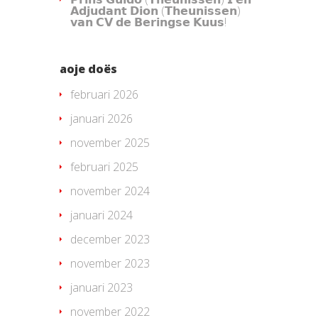
𝗔𝗱𝗷𝘂𝗱𝗮𝗻𝘁 𝗗𝗶𝗼𝗻 (𝗧𝗵𝗲𝘂𝗻𝗶𝘀𝘀𝗲𝗻)
𝘃𝗮𝗻 𝗖𝗩 𝗱𝗲 𝗕𝗲𝗿𝗶𝗻𝗴𝘀𝗲 𝗞𝘂𝘂𝘀!
aoje doës
februari 2026
januari 2026
november 2025
februari 2025
november 2024
januari 2024
december 2023
november 2023
januari 2023
november 2022