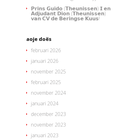
𝗣𝗿𝗶𝗻𝘀 𝗚𝘂𝗶𝗱𝗼 (𝗧𝗵𝗲𝘂𝗻𝗶𝘀𝘀𝗲𝗻) 𝗜 𝗲𝗻
𝗔𝗱𝗷𝘂𝗱𝗮𝗻𝘁 𝗗𝗶𝗼𝗻 (𝗧𝗵𝗲𝘂𝗻𝗶𝘀𝘀𝗲𝗻)
𝘃𝗮𝗻 𝗖𝗩 𝗱𝗲 𝗕𝗲𝗿𝗶𝗻𝗴𝘀𝗲 𝗞𝘂𝘂𝘀!
aoje doës
februari 2026
januari 2026
november 2025
februari 2025
november 2024
januari 2024
december 2023
november 2023
januari 2023