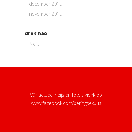
december 2015
november 2015
drek nao
Neijs
Vûr actueel neijs en foto’s kiehk op
www.facebook.com/beringsekuus