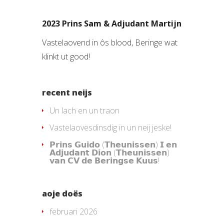
2023 Prins Sam & Adjudant Martijn
Vastelaovend in ôs blood, Beringe wat
klinkt ut good!
recent neijs
Un lach en un traon
Vastelaovesdinsdig in un neij jeske!
𝗣𝗿𝗶𝗻𝘀 𝗚𝘂𝗶𝗱𝗼 (𝗧𝗵𝗲𝘂𝗻𝗶𝘀𝘀𝗲𝗻) 𝗜 𝗲𝗻
𝗔𝗱𝗷𝘂𝗱𝗮𝗻𝘁 𝗗𝗶𝗼𝗻 (𝗧𝗵𝗲𝘂𝗻𝗶𝘀𝘀𝗲𝗻)
𝘃𝗮𝗻 𝗖𝗩 𝗱𝗲 𝗕𝗲𝗿𝗶𝗻𝗴𝘀𝗲 𝗞𝘂𝘂𝘀!
aoje doës
februari 2026