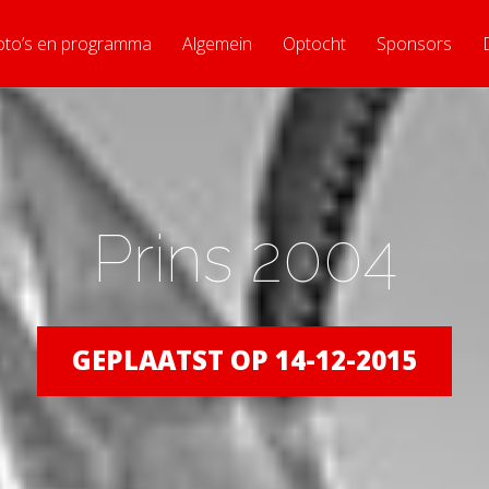
oto’s en programma
Algemein
Optocht
Sponsors
Prins 2004
GEPLAATST OP 14-12-2015