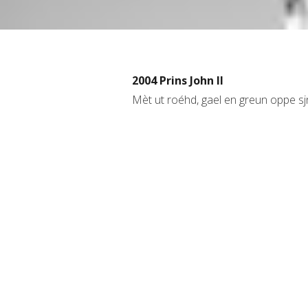
2004 Prins John II
Mèt ut roéhd, gael en greun oppe s