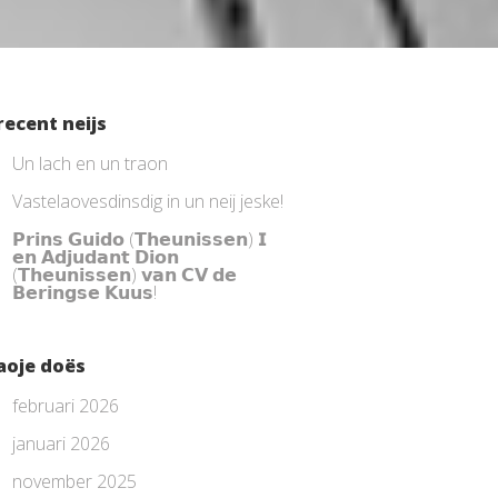
recent neijs
Un lach en un traon
Vastelaovesdinsdig in un neij jeske!
𝗣𝗿𝗶𝗻𝘀 𝗚𝘂𝗶𝗱𝗼 (𝗧𝗵𝗲𝘂𝗻𝗶𝘀𝘀𝗲𝗻) 𝗜
𝗲𝗻 𝗔𝗱𝗷𝘂𝗱𝗮𝗻𝘁 𝗗𝗶𝗼𝗻
(𝗧𝗵𝗲𝘂𝗻𝗶𝘀𝘀𝗲𝗻) 𝘃𝗮𝗻 𝗖𝗩 𝗱𝗲
𝗕𝗲𝗿𝗶𝗻𝗴𝘀𝗲 𝗞𝘂𝘂𝘀!
aoje doës
februari 2026
januari 2026
november 2025