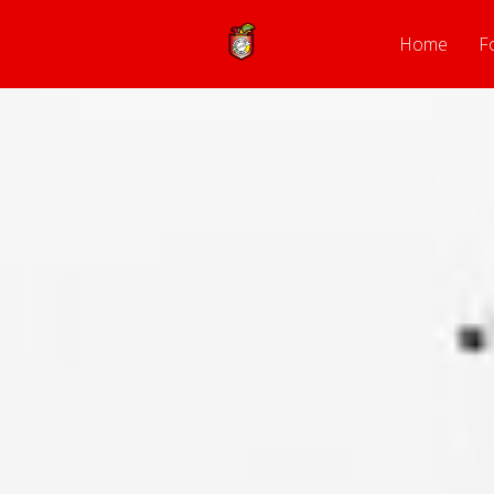
Home
F