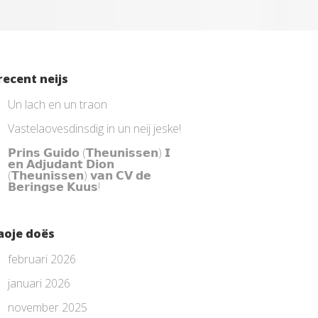
recent neijs
Un lach en un traon
Vastelaovesdinsdig in un neij jeske!
𝗣𝗿𝗶𝗻𝘀 𝗚𝘂𝗶𝗱𝗼 (𝗧𝗵𝗲𝘂𝗻𝗶𝘀𝘀𝗲𝗻) 𝗜
𝗲𝗻 𝗔𝗱𝗷𝘂𝗱𝗮𝗻𝘁 𝗗𝗶𝗼𝗻
(𝗧𝗵𝗲𝘂𝗻𝗶𝘀𝘀𝗲𝗻) 𝘃𝗮𝗻 𝗖𝗩 𝗱𝗲
𝗕𝗲𝗿𝗶𝗻𝗴𝘀𝗲 𝗞𝘂𝘂𝘀!
aoje doës
februari 2026
januari 2026
november 2025