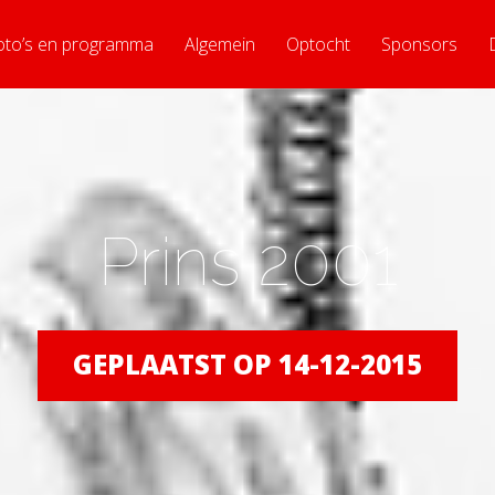
oto’s en programma
Algemein
Optocht
Sponsors
Prins 2001
GEPLAATST OP 14-12-2015