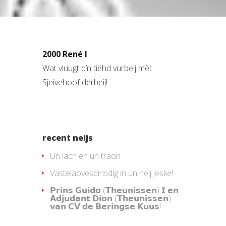
2000 René I
Wat vluugt d’n tiëhd vurbeij mèt
Sjeivehoof derbeij!
recent neijs
Un lach en un traon
Vastelaovesdinsdig in un neij jeske!
𝗣𝗿𝗶𝗻𝘀 𝗚𝘂𝗶𝗱𝗼 (𝗧𝗵𝗲𝘂𝗻𝗶𝘀𝘀𝗲𝗻) 𝗜 𝗲𝗻
𝗔𝗱𝗷𝘂𝗱𝗮𝗻𝘁 𝗗𝗶𝗼𝗻 (𝗧𝗵𝗲𝘂𝗻𝗶𝘀𝘀𝗲𝗻)
𝘃𝗮𝗻 𝗖𝗩 𝗱𝗲 𝗕𝗲𝗿𝗶𝗻𝗴𝘀𝗲 𝗞𝘂𝘂𝘀!