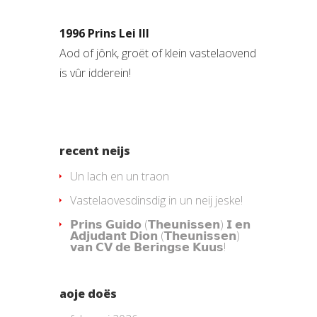
1996 Prins Lei III
Aod of jônk, groët of klein vastelaovend
is vûr idderein!
recent neijs
Un lach en un traon
Vastelaovesdinsdig in un neij jeske!
𝗣𝗿𝗶𝗻𝘀 𝗚𝘂𝗶𝗱𝗼 (𝗧𝗵𝗲𝘂𝗻𝗶𝘀𝘀𝗲𝗻) 𝗜 𝗲𝗻
𝗔𝗱𝗷𝘂𝗱𝗮𝗻𝘁 𝗗𝗶𝗼𝗻 (𝗧𝗵𝗲𝘂𝗻𝗶𝘀𝘀𝗲𝗻)
𝘃𝗮𝗻 𝗖𝗩 𝗱𝗲 𝗕𝗲𝗿𝗶𝗻𝗴𝘀𝗲 𝗞𝘂𝘂𝘀!
aoje doës