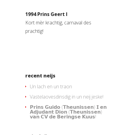
1994 Prins Geert I
Kort mèr krachtig, carnaval des
prachtig!
recent neijs
Un lach en un traon
Vastelaovesdinsdig in un neij jeske!
𝗣𝗿𝗶𝗻𝘀 𝗚𝘂𝗶𝗱𝗼 (𝗧𝗵𝗲𝘂𝗻𝗶𝘀𝘀𝗲𝗻) 𝗜 𝗲𝗻
𝗔𝗱𝗷𝘂𝗱𝗮𝗻𝘁 𝗗𝗶𝗼𝗻 (𝗧𝗵𝗲𝘂𝗻𝗶𝘀𝘀𝗲𝗻)
𝘃𝗮𝗻 𝗖𝗩 𝗱𝗲 𝗕𝗲𝗿𝗶𝗻𝗴𝘀𝗲 𝗞𝘂𝘂𝘀!