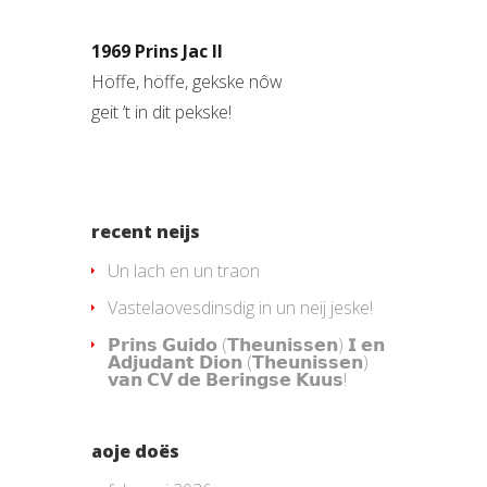
1969 Prins Jac II
Höffe, höffe, gekske nôw
geit ’t in dit pekske!
recent neijs
Un lach en un traon
Vastelaovesdinsdig in un neij jeske!
𝗣𝗿𝗶𝗻𝘀 𝗚𝘂𝗶𝗱𝗼 (𝗧𝗵𝗲𝘂𝗻𝗶𝘀𝘀𝗲𝗻) 𝗜 𝗲𝗻
𝗔𝗱𝗷𝘂𝗱𝗮𝗻𝘁 𝗗𝗶𝗼𝗻 (𝗧𝗵𝗲𝘂𝗻𝗶𝘀𝘀𝗲𝗻)
𝘃𝗮𝗻 𝗖𝗩 𝗱𝗲 𝗕𝗲𝗿𝗶𝗻𝗴𝘀𝗲 𝗞𝘂𝘂𝘀!
aoje doës