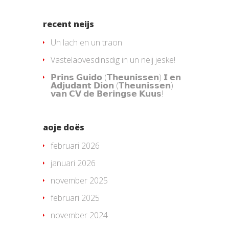
recent neijs
Un lach en un traon
Vastelaovesdinsdig in un neij jeske!
𝗣𝗿𝗶𝗻𝘀 𝗚𝘂𝗶𝗱𝗼 (𝗧𝗵𝗲𝘂𝗻𝗶𝘀𝘀𝗲𝗻) 𝗜 𝗲𝗻
𝗔𝗱𝗷𝘂𝗱𝗮𝗻𝘁 𝗗𝗶𝗼𝗻 (𝗧𝗵𝗲𝘂𝗻𝗶𝘀𝘀𝗲𝗻)
𝘃𝗮𝗻 𝗖𝗩 𝗱𝗲 𝗕𝗲𝗿𝗶𝗻𝗴𝘀𝗲 𝗞𝘂𝘂𝘀!
aoje doës
februari 2026
januari 2026
november 2025
februari 2025
november 2024