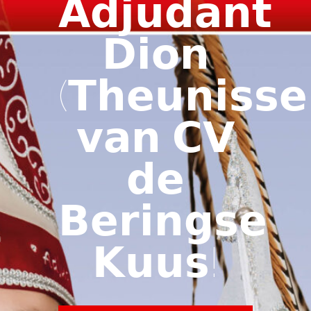
𝗔𝗱𝗷𝘂𝗱𝗮𝗻𝘁
𝗗𝗶𝗼𝗻
(𝗧𝗵𝗲𝘂𝗻𝗶𝘀𝘀𝗲
𝘃𝗮𝗻 𝗖𝗩
𝗱𝗲
𝗕𝗲𝗿𝗶𝗻𝗴𝘀𝗲
𝗞𝘂𝘂𝘀!