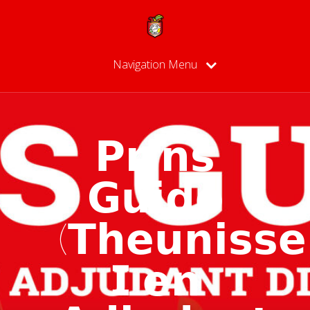
Navigation Menu
𝗣𝗿𝗶𝗻𝘀
𝗚𝘂𝗶𝗱𝗼
(𝗧𝗵𝗲𝘂𝗻𝗶𝘀𝘀𝗲
𝗜 𝗲𝗻