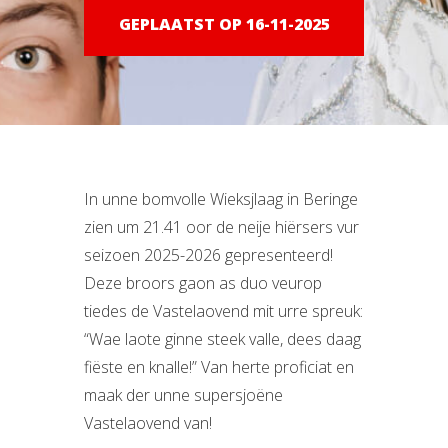
GEPLAATST OP 16-11-2025
In unne bomvolle Wieksjlaag in Beringe
zien um 21.41 oor de neije hiërsers vur
seizoen 2025-2026 gepresenteerd!
Deze broors gaon as duo veurop
tiedes de Vastelaovend mit urre spreuk:
“Wae laote ginne steek valle, dees daag
fiëste en knalle!” Van herte proficiat en
maak der unne supersjoëne
Vastelaovend van!