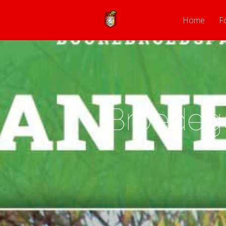
Home
F
Broedeg