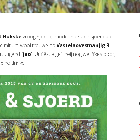
‘t Hukske
vroog Sjoerd, naodet hae zien sjoënpap
 ze mit um wooi trouwe op
Vastelaovesmanjig 3
rtuugend “
jao
”! Ut fiëstje geit heij nog wel ffkes door,
eine drinke!