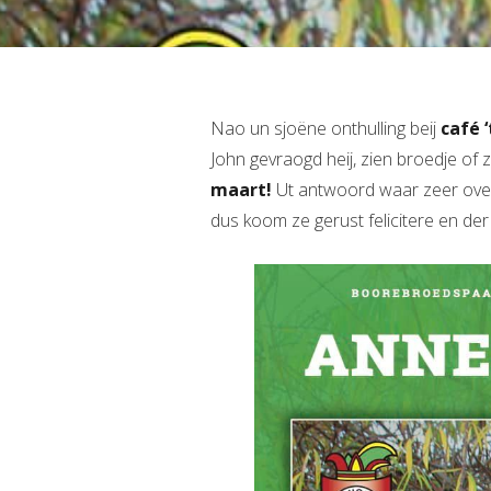
Nao un sjoëne onthulling beij
café 
John gevraogd heij, zien broedje of
maart!
Ut antwoord waar zeer ove
dus koom ze gerust felicitere en der 