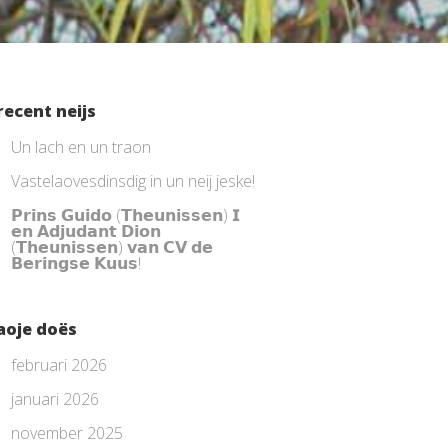
recent neijs
Un lach en un traon
Vastelaovesdinsdig in un neij jeske!
𝗣𝗿𝗶𝗻𝘀 𝗚𝘂𝗶𝗱𝗼 (𝗧𝗵𝗲𝘂𝗻𝗶𝘀𝘀𝗲𝗻) 𝗜
𝗲𝗻 𝗔𝗱𝗷𝘂𝗱𝗮𝗻𝘁 𝗗𝗶𝗼𝗻
(𝗧𝗵𝗲𝘂𝗻𝗶𝘀𝘀𝗲𝗻) 𝘃𝗮𝗻 𝗖𝗩 𝗱𝗲
𝗕𝗲𝗿𝗶𝗻𝗴𝘀𝗲 𝗞𝘂𝘂𝘀!
aoje doës
februari 2026
januari 2026
november 2025