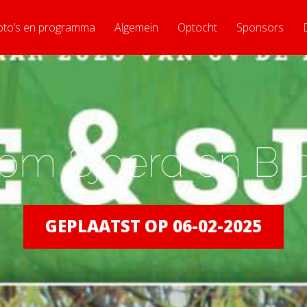
oto’s en programma
Algemein
Optocht
Sponsors
om Sjoerd en Br
GEPLAATST OP 06-02-2025