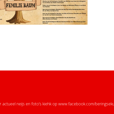
r actueel neijs en foto’s kiehk op
www.facebook.com/beringsek