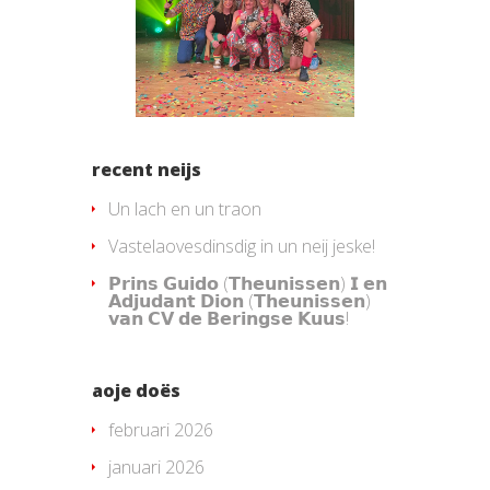
recent neijs
Un lach en un traon
Vastelaovesdinsdig in un neij jeske!
𝗣𝗿𝗶𝗻𝘀 𝗚𝘂𝗶𝗱𝗼 (𝗧𝗵𝗲𝘂𝗻𝗶𝘀𝘀𝗲𝗻) 𝗜 𝗲𝗻
𝗔𝗱𝗷𝘂𝗱𝗮𝗻𝘁 𝗗𝗶𝗼𝗻 (𝗧𝗵𝗲𝘂𝗻𝗶𝘀𝘀𝗲𝗻)
𝘃𝗮𝗻 𝗖𝗩 𝗱𝗲 𝗕𝗲𝗿𝗶𝗻𝗴𝘀𝗲 𝗞𝘂𝘂𝘀!
aoje doës
februari 2026
januari 2026