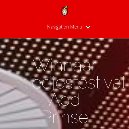
Navigation Menu
Winnaar
liedjesfestival:
Aod
Prinse