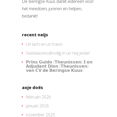
De Beringse Kuus dankt iedereen voor
het meedoen, jureren en helpen,
bedankt!
recent neijs
Un lach en un traon
Vastelaovesdinsdig in un neij jeske!
𝗣𝗿𝗶𝗻𝘀 𝗚𝘂𝗶𝗱𝗼 (𝗧𝗵𝗲𝘂𝗻𝗶𝘀𝘀𝗲𝗻) 𝗜 𝗲𝗻
𝗔𝗱𝗷𝘂𝗱𝗮𝗻𝘁 𝗗𝗶𝗼𝗻 (𝗧𝗵𝗲𝘂𝗻𝗶𝘀𝘀𝗲𝗻)
𝘃𝗮𝗻 𝗖𝗩 𝗱𝗲 𝗕𝗲𝗿𝗶𝗻𝗴𝘀𝗲 𝗞𝘂𝘂𝘀!
aoje doës
februari 2026
januari 2026
november 2025