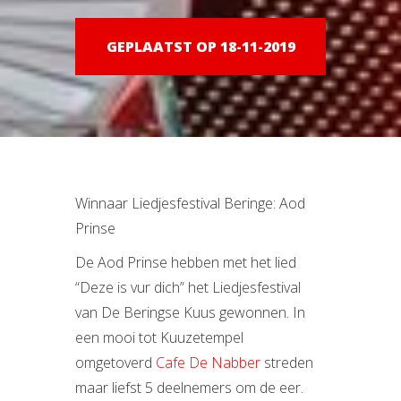
GEPLAATST OP 18-11-2019
Winnaar Liedjesfestival Beringe: Aod
Prinse
De Aod Prinse hebben met het lied
“Deze is vur dich” het Liedjesfestival
van De Beringse Kuus gewonnen. In
een mooi tot Kuuzetempel
omgetoverd
Cafe De Nabber
streden
maar liefst 5 deelnemers om de eer.