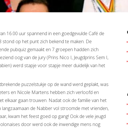
 van 16.00 uur spannend in een goedgevulde Café de
 stond op het punt zich bekend te maken. De
nende pubquiz gemaakt en 7 groepen hadden zich
ziend oog van de jury (Prins Nico I, Jeugdprins Sem I,
bien) werd stapje voor stapje meer duidelijk van het
 ontbrekende puzzelstukje op de wand werd geplakt, was
eeters en Nicole Martens hebben zich verloofd en
met elkaar gaan trouwen. Nadat ook de familie van het
 langzaamaan de Nabber vol stroomde met vrienden,
aar, kwam het feest goed op gang! Ook de vele jeugd
 polonaises door werd ook de inwendige mens nog