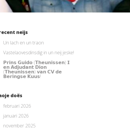
recent neijs
Un lach en un traon
Vastelaovesdinsdig in un neij jeske!
𝗣𝗿𝗶𝗻𝘀 𝗚𝘂𝗶𝗱𝗼 (𝗧𝗵𝗲𝘂𝗻𝗶𝘀𝘀𝗲𝗻) 𝗜
𝗲𝗻 𝗔𝗱𝗷𝘂𝗱𝗮𝗻𝘁 𝗗𝗶𝗼𝗻
(𝗧𝗵𝗲𝘂𝗻𝗶𝘀𝘀𝗲𝗻) 𝘃𝗮𝗻 𝗖𝗩 𝗱𝗲
𝗕𝗲𝗿𝗶𝗻𝗴𝘀𝗲 𝗞𝘂𝘂𝘀!
aoje doës
februari 2026
januari 2026
november 2025