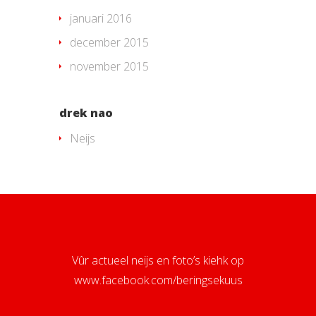
januari 2016
december 2015
november 2015
drek nao
Neijs
Vûr actueel neijs en foto’s kiehk op
www.facebook.com/beringsekuus