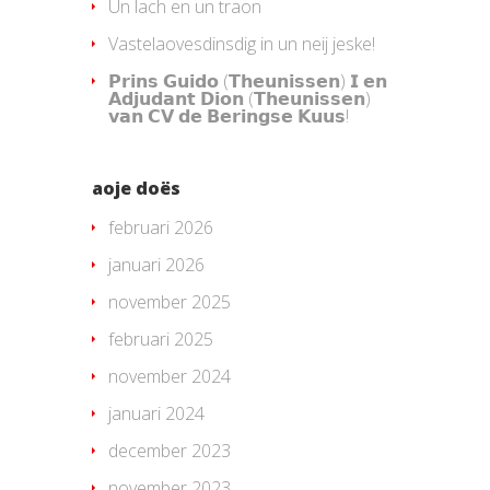
Un lach en un traon
Vastelaovesdinsdig in un neij jeske!
𝗣𝗿𝗶𝗻𝘀 𝗚𝘂𝗶𝗱𝗼 (𝗧𝗵𝗲𝘂𝗻𝗶𝘀𝘀𝗲𝗻) 𝗜 𝗲𝗻
𝗔𝗱𝗷𝘂𝗱𝗮𝗻𝘁 𝗗𝗶𝗼𝗻 (𝗧𝗵𝗲𝘂𝗻𝗶𝘀𝘀𝗲𝗻)
𝘃𝗮𝗻 𝗖𝗩 𝗱𝗲 𝗕𝗲𝗿𝗶𝗻𝗴𝘀𝗲 𝗞𝘂𝘂𝘀!
aoje doës
februari 2026
januari 2026
november 2025
februari 2025
november 2024
januari 2024
december 2023
november 2023