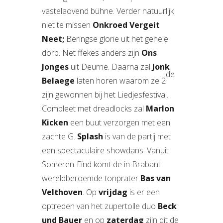
vastelaovend bühne. Verder natuurlijk
niet te missen
Onkroed Vergeit
Neet;
Beringse glorie uit het gehele
dorp. Net ffekes anders zijn
Ons
Jonges
uit Deurne. Daarna zal
Jonk
de
Belaege
laten horen waarom ze 2
zijn gewonnen bij het Liedjesfestival.
Compleet met dreadlocks zal
Marlon
Kicken
een buut verzorgen met een
zachte G.
Splash
is van de partij met
een spectaculaire showdans. Vanuit
Someren-Eind komt de in Brabant
wereldberoemde tonprater
Bas van
Velthoven
. Op
vrijdag
is er een
optreden van het zupertolle duo
Beck
und Bauer
en op
zaterdag
zijn dit de