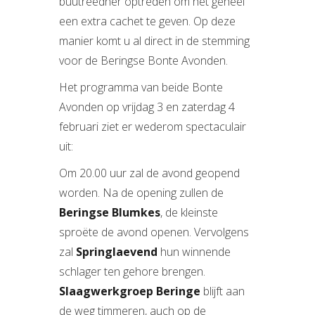
buutreedner optreden om het geheel
een extra cachet te geven. Op deze
manier komt u al direct in de stemming
voor de Beringse Bonte Avonden.
Het programma van beide Bonte
Avonden op vrijdag 3 en zaterdag 4
februari ziet er wederom spectaculair
uit:
Om 20.00 uur zal de avond geopend
worden. Na de opening zullen de
Beringse Blumkes
, de kleinste
sproëte de avond openen. Vervolgens
zal
Springlaevend
hun winnende
schlager ten gehore brengen.
Slaagwerkgroep Beringe
blijft aan
de weg timmeren, auch op de