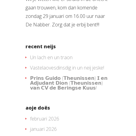
gaan trouwen, kom dan komende
zondag 29 januari om 16.00 uur naar
De Nabber. Zorg dat je erbij bent!!!
recent neijs
Un lach en un traon
Vastelaovesdinsdig in un neij jeske!
𝗣𝗿𝗶𝗻𝘀 𝗚𝘂𝗶𝗱𝗼 (𝗧𝗵𝗲𝘂𝗻𝗶𝘀𝘀𝗲𝗻) 𝗜 𝗲𝗻
𝗔𝗱𝗷𝘂𝗱𝗮𝗻𝘁 𝗗𝗶𝗼𝗻 (𝗧𝗵𝗲𝘂𝗻𝗶𝘀𝘀𝗲𝗻)
𝘃𝗮𝗻 𝗖𝗩 𝗱𝗲 𝗕𝗲𝗿𝗶𝗻𝗴𝘀𝗲 𝗞𝘂𝘂𝘀!
aoje doës
februari 2026
januari 2026