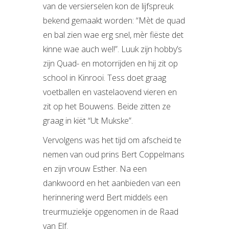
van de versierselen kon de lijfspreuk
bekend gemaakt worden: “Mèt de quad
en bal zien wae erg snel, mèr fiëste det
kinne wae auch wel!”. Luuk zijn hobby’s
zijn Quad- en motorrijden en hij zit op
school in Kinrooi. Tess doet graag
voetballen en vastelaovend vieren en
zit op het Bouwens. Beide zitten ze
graag in kiët “Ut Mukske”.
Vervolgens was het tijd om afscheid te
nemen van oud prins Bert Coppelmans
en zijn vrouw Esther. Na een
dankwoord en het aanbieden van een
herinnering werd Bert middels een
treurmuziekje opgenomen in de Raad
van Elf.