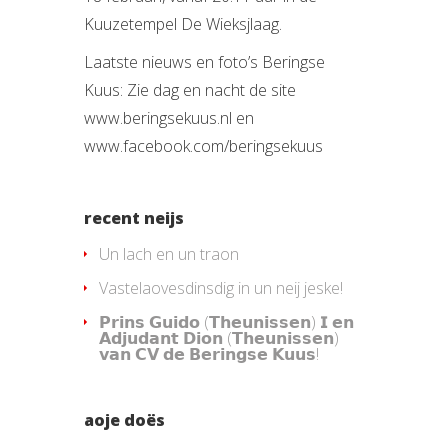
Kuuzetempel De Wieksjlaag.
Laatste nieuws en foto’s Beringse
Kuus: Zie dag en nacht de site
www.beringsekuus.nl en
www.facebook.com/beringsekuus
recent neijs
Un lach en un traon
Vastelaovesdinsdig in un neij jeske!
𝗣𝗿𝗶𝗻𝘀 𝗚𝘂𝗶𝗱𝗼 (𝗧𝗵𝗲𝘂𝗻𝗶𝘀𝘀𝗲𝗻) 𝗜 𝗲𝗻
𝗔𝗱𝗷𝘂𝗱𝗮𝗻𝘁 𝗗𝗶𝗼𝗻 (𝗧𝗵𝗲𝘂𝗻𝗶𝘀𝘀𝗲𝗻)
𝘃𝗮𝗻 𝗖𝗩 𝗱𝗲 𝗕𝗲𝗿𝗶𝗻𝗴𝘀𝗲 𝗞𝘂𝘂𝘀!
aoje doës