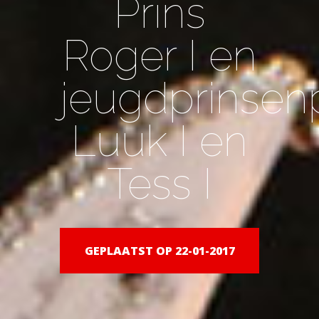
Prins
Roger I en
jeugdprinsen
Luuk I en
Tess I
GEPLAATST OP 22-01-2017