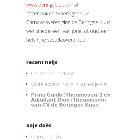
www.beringsekuus.nl
of
.facebook.com/beringsekuus.
Carnavalsvereniging de Beringse Kuus
wenst iedereen, van jong tot oud, een
hele fijne vastelaovend toe!
recent neijs
Un lach en un traon
Vastelaovesdinsdig in un neij jeske!
𝗣𝗿𝗶𝗻𝘀 𝗚𝘂𝗶𝗱𝗼 (𝗧𝗵𝗲𝘂𝗻𝗶𝘀𝘀𝗲𝗻) 𝗜 𝗲𝗻
𝗔𝗱𝗷𝘂𝗱𝗮𝗻𝘁 𝗗𝗶𝗼𝗻 (𝗧𝗵𝗲𝘂𝗻𝗶𝘀𝘀𝗲𝗻)
𝘃𝗮𝗻 𝗖𝗩 𝗱𝗲 𝗕𝗲𝗿𝗶𝗻𝗴𝘀𝗲 𝗞𝘂𝘂𝘀!
aoje doës
februari 2026