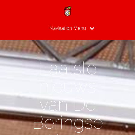
Navigation Menu
Laatste
nieuws
van De
Beringse