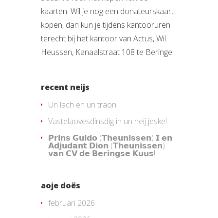
kaarten. Wil je nog een donateurskaart
kopen, dan kun je tijdens kantooruren
terecht bij het kantoor van Actus, Wil
Heussen, Kanaalstraat 108 te Beringe.
recent neijs
Un lach en un traon
Vastelaovesdinsdig in un neij jeske!
𝗣𝗿𝗶𝗻𝘀 𝗚𝘂𝗶𝗱𝗼 (𝗧𝗵𝗲𝘂𝗻𝗶𝘀𝘀𝗲𝗻) 𝗜 𝗲𝗻
𝗔𝗱𝗷𝘂𝗱𝗮𝗻𝘁 𝗗𝗶𝗼𝗻 (𝗧𝗵𝗲𝘂𝗻𝗶𝘀𝘀𝗲𝗻)
𝘃𝗮𝗻 𝗖𝗩 𝗱𝗲 𝗕𝗲𝗿𝗶𝗻𝗴𝘀𝗲 𝗞𝘂𝘂𝘀!
aoje doës
februari 2026