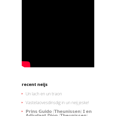
recent neijs
Un lach en un traon
Vastelaovesdinsdig in un neij jeske!
𝗣𝗿𝗶𝗻𝘀 𝗚𝘂𝗶𝗱𝗼 (𝗧𝗵𝗲𝘂𝗻𝗶𝘀𝘀𝗲𝗻) 𝗜 𝗲𝗻
𝗔𝗱𝗷𝘂𝗱𝗮𝗻𝘁 𝗗𝗶𝗼𝗻 (𝗧𝗵𝗲𝘂𝗻𝗶𝘀𝘀𝗲𝗻)